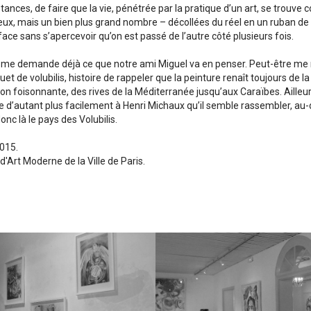
tances, de faire que la vie, pénétrée par la pratique d’un art, se trouv
deux, mais un bien plus grand nombre – décollées du réel en un ruban d
ace sans s’apercevoir qu’on est passé de l’autre côté plusieurs fois.
je me demande déjà ce que notre ami Miguel va en penser. Peut-être me 
t de volubilis, histoire de rappeler que la peinture renaît toujours de l
on foisonnante, des rives de la Méditerranée jusqu’aux Caraïbes. Ailleur
te d’autant plus facilement à Henri Michaux qu’il semble rassembler, au-d
onc là le pays des Volubilis.
2015.
Art Moderne de la Ville de Paris.