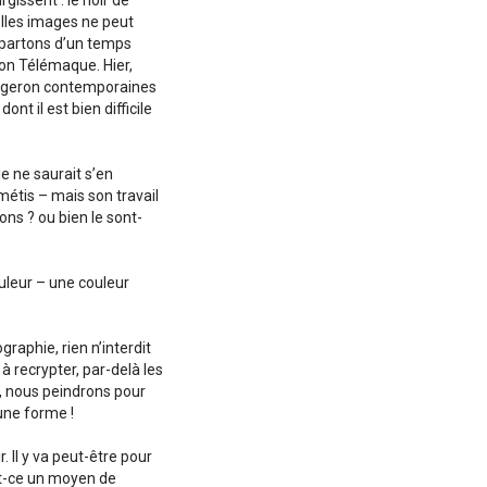
gissent : le noir de
telles images ne peut
 partons d’un temps
ion Télémaque. Hier,
Fougeron contemporaines
nt il est bien difficile
ie ne saurait s’en
 métis – mais son travail
ions ? ou bien le sont-
ouleur – une couleur
raphie, rien n’interdit
à recrypter, par-delà les
t, nous peindrons pour
 une forme !
. Il y va peut-être pour
est-ce un moyen de