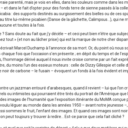
e vraie parenté, mais je vois en elles, dans les couleurs comme dans les m
 – et dans le fait d’opter pour des fonds terre de sienne passés à la col
icabia : des supports destinés au surgissement des bielles ou de ces spag
au titre lui-même picabien (Danse de la gâchette, Calimpsus…), qui ne 
aucune et toutes à la fois.
re ? Sans doute au fait que j’y décèle – et ceci peut bien n’être que subjec
ez tout » (et non au lâcher prise) qui est la marque de notre cher dispar
lui écrivait Marcel Duchamp à l’annonce de sa mort. Or, du point où nous
chaque fois que l’occasion s’en présente ; en dépit du temps et de l’esp
s, l’hommage dérivé auquel il nous invite croise comme par un fait expr
ntre, du moins l’un des essieux moteurs : celle de Dizzy Gillespie et celle 
le noir de carbone – le fusain – évoquent un fonds à la fois évident et i
re un jazzman entouré d’arabesques, quand il revient – lui que l’on cro
ls ou intimistes qui pourraient être tirés du portrait de l’Amérique qu
 des images de l’humanité que l’exposition itinérante du MoMA conçue 
 voulu léguer au monde dans les années 1950 – avant notre jeunesse –, 
ussi sommes le fruit, l’enfant des images. Et quand ces images sont noire
n peut toujours y trouver à redire… Est-ce parce que cela fait cliché ?