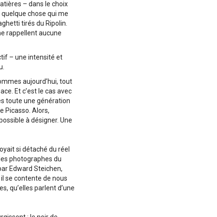
atières – dans le choix
le quelque chose qui me
hetti tirés du Ripolin.
me rappellent aucune
tif – une intensité et
u.
 sommes aujourd’hui, tout
ace. Et c’est le cas avec
ès toute une génération
de Picasso. Alors,
mpossible à désigner. Une
yait si détaché du réel
e les photographes du
par Edward Steichen,
il se contente de nous
s, qu’elles parlent d’une