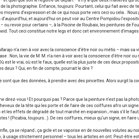
 et quel que soit le registre de départ – il n’y a que deux matières qui sur
 de la photographie. Enfance, toujours. Pourtant, celui qui fait avec de 
es moyens d’expression et de ce qui nous porte vers ceci ou cela… Nous
 d’aujourd’hui, et aujourd’hui on peut voir au Centre Pompidou l’exposit
– ou revoir pour certains –, à la Piscine de Roubaix, les peintures de 
theid. Tout ceci constitue notre legs et donc cet environnement d’images do
 Marajo n’a rien à voir avec la conscience d’être noir ou métis – mais sa v
ase : Non, la vie de M. M. n’a rien à voir avec la conscience d’être noir ou
ù est le vrai, où est le faux, quelle est la plus juste de ces deux proposit
s deux ? Qui, en fin de compte, pourrait le dire ?
ne sont que des données, à prendre avec des pincettes. Alors surgit la c
e direz-vous ! Et pourquoi pas ? Parce que la peinture n’est pas la photog
heveux de la tête qui les porte et de faire de ces coiffures afro un signe 
s et les effets de dégradé de tout marché en expansion ; mais s’il le fau
istes ! (Picabia, toujours…). De ces coiffures, mieux qu’un signe, en faire
fle, ça se répand ; ça gicle et se vaporise en de nouvelles volutes au noir
ite, à usage strictement personnel – tous les artistes en ont. Peut-être 