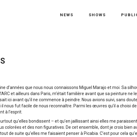
NEWS
SHOWS
PUBLI
IS
aine d’années que nous nous connaissons Miguel Marajo et moi. Sa silho
’ARC et ailleurs dans Paris, m’était familière avant que sa peinture ne l
sait ici avant qu’il ne commence à peindre. Nous avions suivi, sans dout
i il nous fut facile de nous reconnaître. Parmi les œuvres qu’il a choisi d
t à l’esprit.
 surtout qu’elles bondissent – et qu’en jaillissant ainsi elles me parais
lus colorées et des non figuratives. De cet ensemble, dont je crois bien 
ire tout de suite qu’elles me faisaient penser à Picabia. C’est pour cela qu