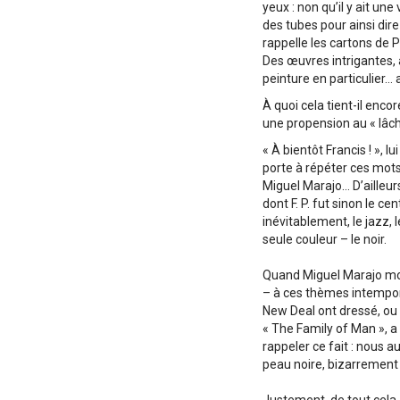
yeux : non qu’il y ait un
des tubes pour ainsi dire
rappelle les cartons de P
Des œuvres intrigantes, 
peinture en particulier… 
À quoi cela tient-il enco
une propension au « lâch
« À bientôt Francis ! », 
porte à répéter ces mots 
Miguel Marajo… D’ailleur
dont F. P. fut sinon le ce
inévitablement, le jazz, 
seule couleur – le noir.
Quand Miguel Marajo mont
– à ces thèmes intempore
New Deal ont dressé, ou
« The Family of Man », a
rappeler ce fait : nous a
peau noire, bizarrement o