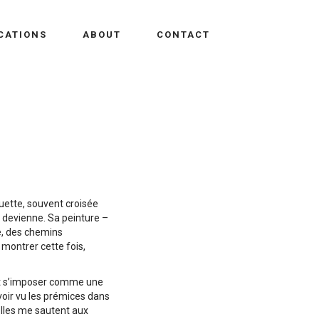
CATIONS
ABOUT
CONTACT
uette, souvent croisée
e devienne. Sa peinture –
e, des chemins
e montrer cette fois,
sent s’imposer comme une
avoir vu les prémices dans
’elles me sautent aux