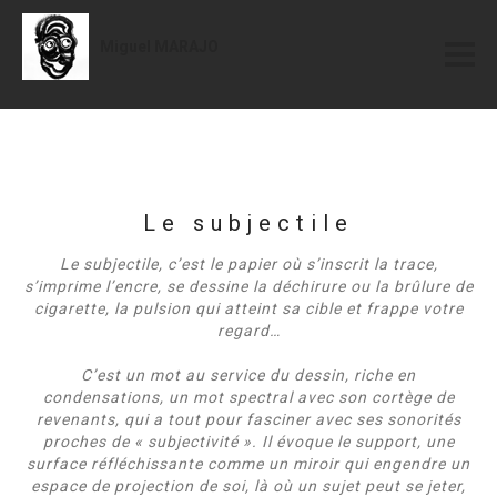
Miguel MARAJO
Le subjectile
Le subjectile, c’est le papier où s’inscrit la trace,
s’imprime l’encre, se dessine la déchirure ou la brûlure de
cigarette, la pulsion qui atteint sa cible et frappe votre
regard…
C’est un mot au service du dessin, riche en
condensations, un mot spectral avec son cortège de
revenants, qui a tout pour fasciner avec ses sonorités
proches de « subjectivité ». Il évoque le support, une
surface réfléchissante comme un miroir qui engendre un
espace de projection de soi, là où un sujet peut se jeter,