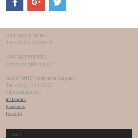
CONTACT ATELIER /
Tél. +33 (0)6 70 18 82 28
CONTACT PRESSE /
contact.sdcg@orange.fr
ASSISTANTE / Stéphanie Dargent :
Tél. +33 (0)1 39 13 2007
LIENS RÉSEAUX /
Instagram
Facebook
Linkedin